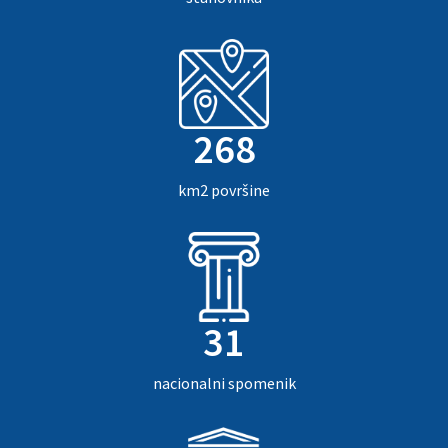
268
km2 površine
31
nacionalni spomenik