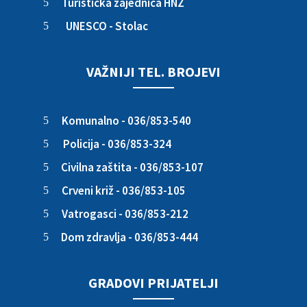
Turistička zajednica HNŽ
5
UNESCO - Stolac
5
VAŽNIJI TEL. BROJEVI
Komunalno - 036/853-540
5
Policija - 036/853-324
5
Civilna zaštita - 036/853-107
5
Crveni križ - 036/853-105
5
Vatrogasci - 036/853-212
5
Dom zdravlja - 036/853-444
5
GRADOVI PRIJATELJI