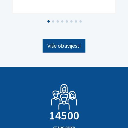
Više obavijesti
14500
stanovnika