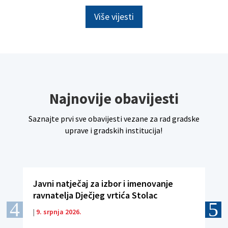
Više vijesti
Najnovije obavijesti
Saznajte prvi sve obavijesti vezane za rad gradske
uprave i gradskih institucija!
Javni natječaj za izbor i imenovanje
N
ravnatelja Dječjeg vrtića Stolac
p
|
9. srpnja 2026.
|
1