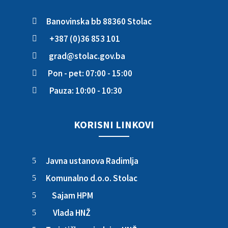
Banovinska bb 88360 Stolac

+387 (0)36 853 101

grad@stolac.gov.ba

Pon - pet: 07:00 - 15:00

Pauza: 10:00 - 10:30

KORISNI LINKOVI
Javna ustanova Radimlja
5
Komunalno d.o.o. Stolac
5
Sajam HPM
5
Vlada HNŽ
5